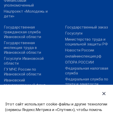
Финансовый
уполномоченный
Нацпроект «Молодежь и
дети»
Государственная
Государственный заказ
гражданская служба
Госуслуги
Ивановской области
Министерство труда и
Государственная
социальной защиты РФ
инспекция труда в
Новости России
Ивановской области
онлайнинспекция.рф
Госуслуги Ивановской
ОПОРА РОССИИ
области
Федеральная налоговая
ГУ МЧС России по
служба
Ивановской области
Федеральная служба по
Ивановский
труду и занятости
государственный фонд
поддержки малого
Федеральный фонд
предпринимательства
обязательного
медицинского
Правительство
Этот сайт использует cookie-файлы и другие технологии
страхования
Ивановской области
(сервисы Яндекс.Метрика и «Спутник»), чтобы помочь
Уполномоченный по