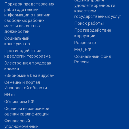
Оценка уровня
Порядок представления
удовлетворённости
работодателями
качеством
информации о наличии
государственных услуг
свободных рабочих
Поиск работы
мест и вакантных
Противодействие
должностей
коррупции
Социальный
Росреестр
калькулятор
МВД РФ
Противодействие
идеологии терроризма
Социальный фонд
России
Электронная трудовая
книжка
«Экономика без вируса»
Семейный портал
Ивановской области
HH.ru
Объясняем.РФ
Сервисы независимой
оценки квалификации
Финансовый
уполномоченный