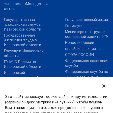
Нацпроект «Молодежь и
дети»
Государственная
Государственный заказ
гражданская служба
Госуслуги
Ивановской области
Министерство труда и
Государственная
социальной защиты РФ
инспекция труда в
Новости России
Ивановской области
онлайнинспекция.рф
Госуслуги Ивановской
ОПОРА РОССИИ
области
Федеральная налоговая
ГУ МЧС России по
служба
Ивановской области
Федеральная служба по
Ивановский
труду и занятости
государственный фонд
поддержки малого
Федеральный фонд
предпринимательства
обязательного
медицинского
Правительство
Этот сайт использует cookie-файлы и другие технологии
страхования
Ивановской области
(сервисы Яндекс.Метрика и «Спутник»), чтобы помочь
Уполномоченный по
Вам в навигации, а также для предоставления лучшего
правам человека в