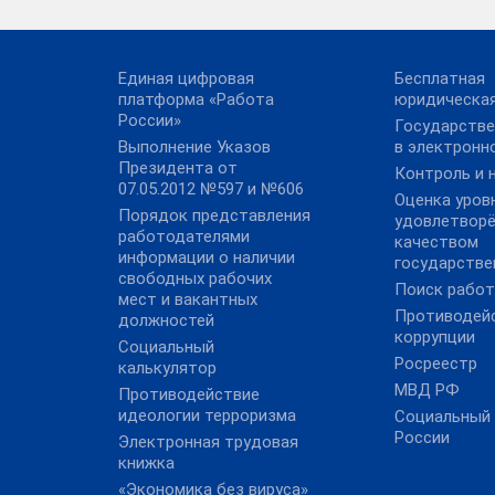
Единая цифровая
Бесплатная
платформа «Работа
юридическа
России»
Государстве
Выполнение Указов
в электронн
Президента от
Контроль и 
07.05.2012 №597 и №606
Оценка уров
Порядок представления
удовлетвор
работодателями
качеством
информации о наличии
государстве
свободных рабочих
Поиск рабо
мест и вакантных
Противодей
должностей
коррупции
Социальный
Росреестр
калькулятор
МВД РФ
Противодействие
идеологии терроризма
Социальный
России
Электронная трудовая
книжка
«Экономика без вируса»