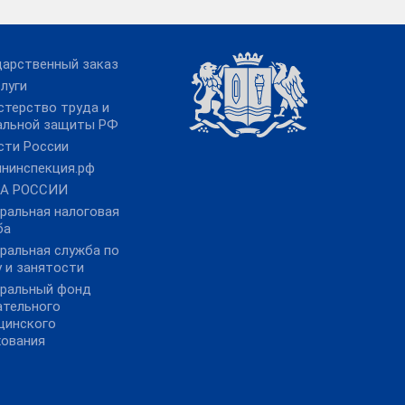
дарственный заказ
луги
стерство труда и
альной защиты РФ
сти России
йнинспекция.рф
А РОССИИ
ральная налоговая
ба
ральная служба по
 и занятости
ральный фонд
ательного
цинского
хования