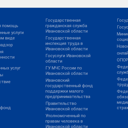
Государственная
Госу
я помощь
гражданская служба
Госус
Ивановской области
нные услуги
Мини
ом виде
Государственная
соци
инспекция труда в
надзор
Ново
Ивановской области
ня
онла
Госуслуги Ивановской
ённости
ОПОР
области
Феде
нных услуг
ГУ МЧС России по
служ
Ивановской области
ты
Феде
Ивановский
ствие
труду
государственный фонд
поддержки малого
Феде
предпринимательства
обяз
меди
Правительство
 фонд
стра
Ивановской области
Уполномоченный по
правам человека в
Ивановской области