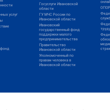
ня
онла
Госуслуги Ивановской
ённости
ОПОР
области
Феде
нных услуг
ГУ МЧС России по
служ
Ивановской области
ты
Феде
Ивановский
ствие
труду
государственный фонд
поддержки малого
Феде
предпринимательства
обяз
меди
Правительство
 фонд
стра
Ивановской области
Уполномоченный по
правам человека в
Ивановской области