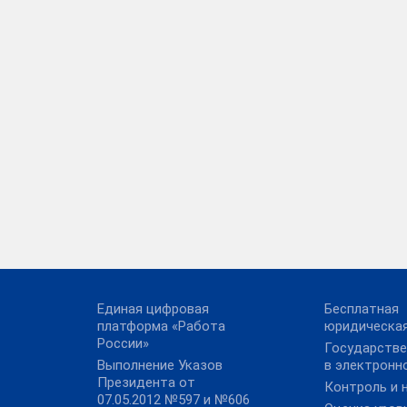
Единая цифровая
Бесплатная
платформа «Работа
юридическа
России»
Государстве
Выполнение Указов
в электронн
Президента от
Контроль и 
07.05.2012 №597 и №606