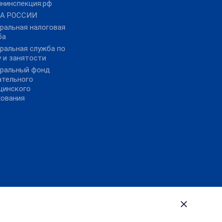
йнинспекция.рф
А РОССИИ
ральная налоговая
ба
ральная служба по
 и занятости
ральный фонд
ательного
цинского
хования