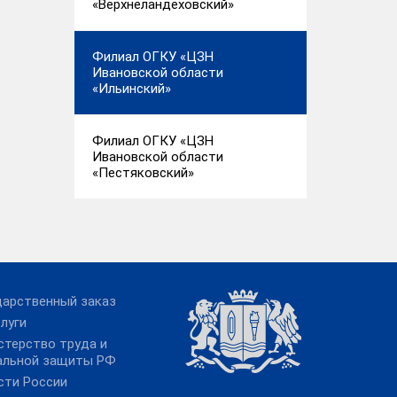
«Верхнеландеховский»
Филиал ОГКУ «ЦЗН
Ивановской области
«Ильинский»
Филиал ОГКУ «ЦЗН
Ивановской области
«Пестяковский»
дарственный заказ
луги
стерство труда и
альной защиты РФ
сти России