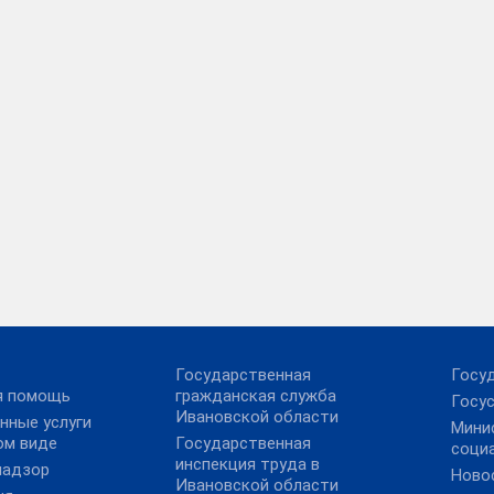
Государственная
Госу
я помощь
гражданская служба
Госус
Ивановской области
нные услуги
Мини
ом виде
Государственная
соци
инспекция труда в
надзор
Ново
Ивановской области