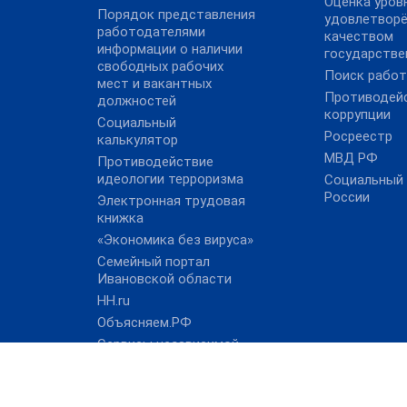
Оценка уров
Порядок представления
удовлетвор
работодателями
качеством
информации о наличии
государстве
свободных рабочих
Поиск рабо
мест и вакантных
Противодей
должностей
коррупции
Социальный
Росреестр
калькулятор
МВД РФ
Противодействие
идеологии терроризма
Социальный
России
Электронная трудовая
книжка
«Экономика без вируса»
Семейный портал
Ивановской области
HH.ru
Объясняем.РФ
Сервисы независимой
оценки квалификации
Финансовый
уполномоченный