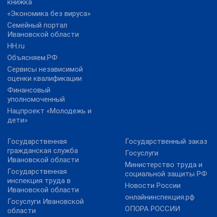
книжка
«Экономика без вируса»
Семейный портал
Ивановской области
HH.ru
Объясняем.РФ
Сервисы независимой
оценки квалификации
Финансовый
уполномоченный
Нацпроект «Молодежь и
дети»
Государственная
Государственный заказ
гражданская служба
Госуслуги
Ивановской области
Министерство труда и
Государственная
социальной защиты РФ
инспекция труда в
Новости России
Ивановской области
онлайнинспекция.рф
Госуслуги Ивановской
ОПОРА РОССИИ
области