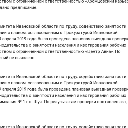
ством с ограниченной ответственностью «Хромцовский карьер
дано предписание.
итета Ивановской области по труду, содействию занятости
вии с планом, согласованным с Прокуратурой Ивановской
29 апреля 2019 года была проведена плановая выездная провер
одательства о занятости населения и квотирования рабочих
ством с ограниченной ответственностью «Центр Авиа». По
ений не выявлено.
итета Ивановской области по труду, содействию занятости
вии с планом, согласованным с Прокуратурой Ивановской
29 апреля 2019 года была проведена плановая выездная провер
одательства о занятости населения и квотирования рабочих
мназия № 1 г.о. Шуя. По результатам проверки составлен акт,
итета Ивановской области по труду, содействию занятости