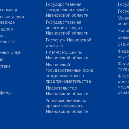
Государственная
Госу
я помощь
гражданская служба
Госус
Ивановской области
нные услуги
Мини
ом виде
Государственная
соци
инспекция труда в
надзор
Ново
Ивановской области
ня
онла
Госуслуги Ивановской
ённости
ОПОР
области
Феде
нных услуг
ГУ МЧС России по
служ
Ивановской области
ты
Феде
Ивановский
ствие
труду
государственный фонд
поддержки малого
Феде
предпринимательства
обяз
меди
Правительство
 фонд
стра
Ивановской области
Уполномоченный по
правам человека в
Ивановской области