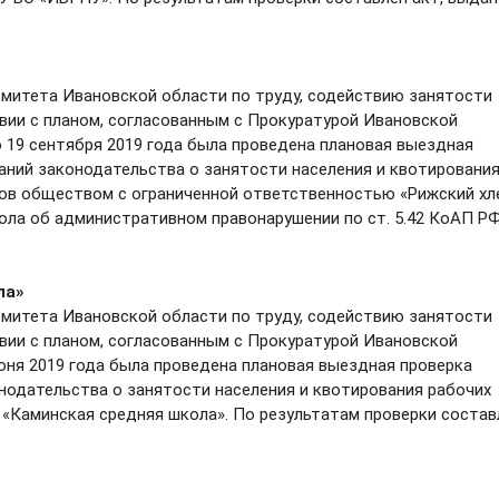
итета Ивановской области по труду, содействию занятости
вии с планом, согласованным с Прокуратурой Ивановской
по 19 сентября 2019 года была проведена плановая выездная
ний законодательства о занятости населения и квотировани
дов обществом с ограниченной ответственностью «Рижский хл
ола об административном правонарушении по ст. 5.42 КоАП РФ
ла»
итета Ивановской области по труду, содействию занятости
вии с планом, согласованным с Прокуратурой Ивановской
июня 2019 года была проведена плановая выездная проверка
одательства о занятости населения и квотирования рабочих
 «Каминская средняя школа». По результатам проверки состав