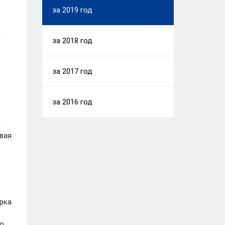
за 2019 год
я
за 2018 год
за 2017 год
за 2016 год
я
вая
ерка
но