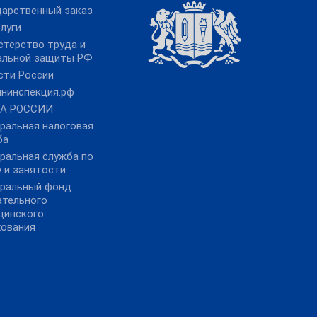
дарственный заказ
луги
стерство труда и
альной защиты РФ
сти России
йнинспекция.рф
А РОССИИ
ральная налоговая
ба
ральная служба по
 и занятости
ральный фонд
ательного
цинского
хования