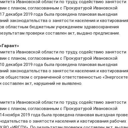
итета Ивановской области по труду, содействию занятости
вии с планом, согласованным с Прокуратурой Ивановской
о 17 декабря 2019 года была проведена плановая выездная
ний законодательства о занятости населения и квотировани
идов областным бюджетным учреждением здравоохранения
результатам проверки составлен акт, выдано предписание.
«Гарант»
итета Ивановской области по труду, содействию занятости
вии с планом, согласованным с Прокуратурой Ивановской
о 10 декабря 2019 года была проведена плановая выездная
ний законодательства о занятости населения и квотировани
дов обществом с ограниченной ответственностью «Энергосете
и составлен акт, нарушений не выявлено.
итета Ивановской области по труду, содействию занятости
вии с планом, согласованным с Прокуратурой Ивановской
о 14 ноября 2019 года была проведена плановая выездная пров
одательства о занятости населения и квотирования рабочих
У ВО «ИВГПУ». По результатам проверки составлен акт, выда