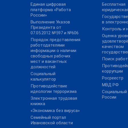
Единая цифровая
Бесплатная
платформа «Работа
юридическа
России»
Государстве
Выполнение Указов
в электронн
Президента от
Контроль и 
07.05.2012 №597 и №606
Оценка уров
Порядок представления
удовлетвор
работодателями
качеством
информации о наличии
государстве
свободных рабочих
Поиск рабо
мест и вакантных
Противодей
должностей
коррупции
Социальный
Росреестр
калькулятор
МВД РФ
Противодействие
идеологии терроризма
Социальный
России
Электронная трудовая
книжка
«Экономика без вируса»
Семейный портал
Ивановской области