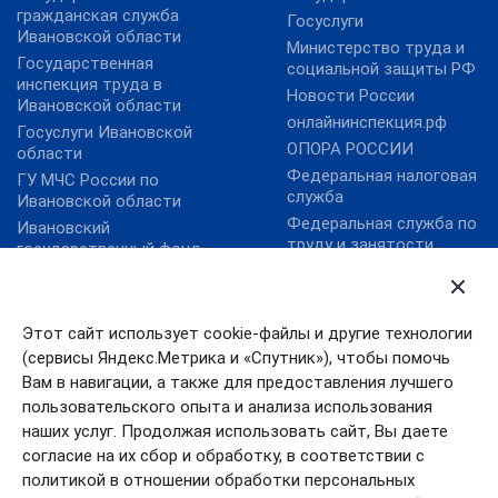
гражданская служба
Госуслуги
Ивановской области
Министерство труда и
Государственная
социальной защиты РФ
инспекция труда в
Новости России
Ивановской области
онлайнинспекция.рф
Госуслуги Ивановской
ОПОРА РОССИИ
области
Федеральная налоговая
ГУ МЧС России по
служба
Ивановской области
Федеральная служба по
Ивановский
труду и занятости
государственный фонд
поддержки малого
Федеральный фонд
предпринимательства
обязательного
медицинского
Правительство
Этот сайт использует cookie-файлы и другие технологии
страхования
Ивановской области
(сервисы Яндекс.Метрика и «Спутник»), чтобы помочь
Уполномоченный по
Вам в навигации, а также для предоставления лучшего
правам человека в
пользовательского опыта и анализа использования
Ивановской области
наших услуг. Продолжая использовать сайт, Вы даете
согласие на их сбор и обработку, в соответствии с
политикой в отношении обработки персональных