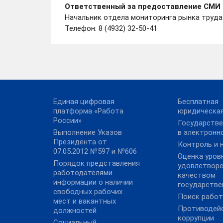
Ответственный за предоставление СМИ 
Начальник отдела мониторинга рынка труд
Телефон: 8 (4932) 32-50-41
Единая цифровая
Бесплатная
платформа «Работа
юридическа
России»
Государстве
Выполнение Указов
в электронн
Президента от
Контроль и 
07.05.2012 №597 и №606
Оценка уров
Порядок представления
удовлетвор
работодателями
качеством
информации о наличии
государстве
свободных рабочих
Поиск рабо
мест и вакантных
Противодей
должностей
коррупции
Социальный