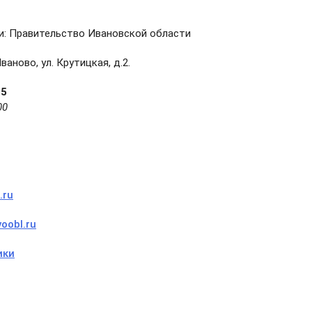
и: Правительство Ивановской области
аново, ул. Крутицкая, д.2.
55
00
.ru
voobl.ru
ики