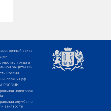
дарственный заказ
луги
стерство труда и
альной защиты РФ
сти России
йнинспекция.рф
А РОССИИ
ральная налоговая
ба
ральная служба по
 и занятости