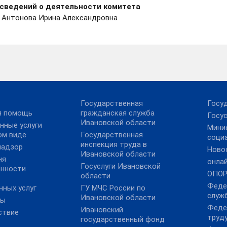
сведений о деятельности комитета
а Антонова Ирина Александровна
Государственная
Госу
я помощь
гражданская служба
Госус
Ивановской области
нные услуги
Мини
ом виде
Государственная
соци
инспекция труда в
надзор
Ново
Ивановской области
ня
онла
Госуслуги Ивановской
ённости
ОПОР
области
Феде
нных услуг
ГУ МЧС России по
служ
Ивановской области
ты
Феде
Ивановский
ствие
труду
государственный фонд