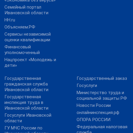
«Экономика без вируса»
Семейный портал
Ивановской области
HH.ru
Объясняем.РФ
Сервисы независимой
оценки квалификации
Финансовый
уполномоченный
Нацпроект «Молодежь и
дети»
Государственная
Государственный заказ
гражданская служба
Госуслуги
Ивановской области
Министерство труда и
Государственная
социальной защиты РФ
инспекция труда в
Новости России
Ивановской области
онлайнинспекция.рф
Госуслуги Ивановской
ОПОРА РОССИИ
области
Федеральная налоговая
ГУ МЧС России по
служба