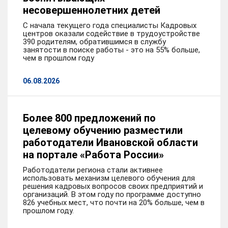
социальным вопросам, с июля 2018 года и до
несовершеннолетних детей
назначения на должность председателя областного
С начала текущего года специалисты Кадровых
комитета по труду, содействию занятости населения
центров оказали содействие в трудоустройстве
и трудовой миграции – главой Фурмановского
390 родителям, обратившимся в службу
занятости в поиске работы - это на 55% больше,
муниципального района.
чем в прошлом году
06.08.2026
Более 800 предложений по
целевому обучению разместили
работодатели Ивановской области
на портале «Работа России»
Работодатели региона стали активнее
использовать механизм целевого обучения для
решения кадровых вопросов своих предприятий и
организаций. В этом году по программе доступно
826 учебных мест, что почти на 20% больше, чем в
прошлом году.