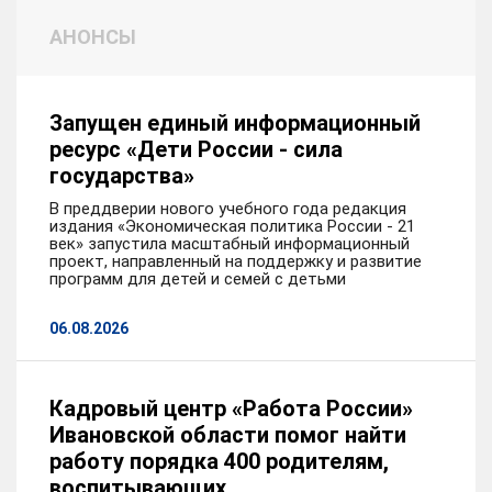
Родился в 1987 году в г. Могоча Читинской области.
АНОНСЫ
В 2010 году окончил Ивановский институт
Государственной противопожарной службы МЧС
России по направлению «Пожарная безопасность», в
Запущен единый информационный
2011 году – Владимирский юридический институт
ресурс «Дети России - сила
ФСИН России по направлению «Юриспруденция».
государства»
В преддверии нового учебного года редакция
Трудовую деятельность Роман Соловьев начал в
издания «Экономическая политика России - 21
сентябре 2004 года, 10 лет проходил службу в
век» запустила масштабный информационный
проект, направленный на поддержку и развитие
Государственной противопожарной службе
программ для детей и семей с детьми
Министерства РФ по делам гражданской обороны,
чрезвычайным ситуациям и ликвидации последствий
06.08.2026
стихийных бедствий. Затем работал директором МУ
«Районное социально-культурное объединение» в
Ивановском муниципальном районе.
Кадровый центр «Работа России»
Начиная с 2015 года, Роман Соловьев работал в
Ивановской области помог найти
администрации Фурмановского района, в том числе,
работу порядка 400 родителям,
до 2018 года – заместителем главы администрации по
воспитывающих