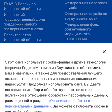
Федеральная налоговая
ГУ МЧС России по
служба
Ивановской области
Федеральная служба по
Ивановский
труду и занятости
государственный фонд
поддержки малого
Федеральный фонд
предпринимательства
обязательного
медицинского
Правительство
страхования
Ивановской области
Уполномоченный по
правам человека в
Ивановской области
Этот сайт использует cookie-файлы и другие технологии
(сервисы Яндекс.Метрика и «Спутник»), чтобы помочь
Вам в навигации, а также для предоставления лучшего
пользовательского опыта и анализа использования
наших услуг. Продолжая использовать сайт, Вы даете
согласие на их сбор и обработку, в соответствии с
политикой в отношении обработки персональных данных,
размещенной в разделе
«Организация работы с
персональными данными»
. Вы можете отключить cookie в
настройках браузера