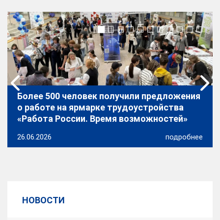
1
из
1
Скачать фото
Более 500 человек получили предложения
о работе на ярмарке трудоустройства
Телефон: +7 (4932) 30-38-83
«Работа России. Время возможностей»
Факс: +7 (4932) 30-45-60
26.06.2026
подробнее
kom_trud@ivreg.ru
E-mail:
Часы приёма: вторник 14:30-18:00 каб. 309
НОВОСТИ
Биографическая справка