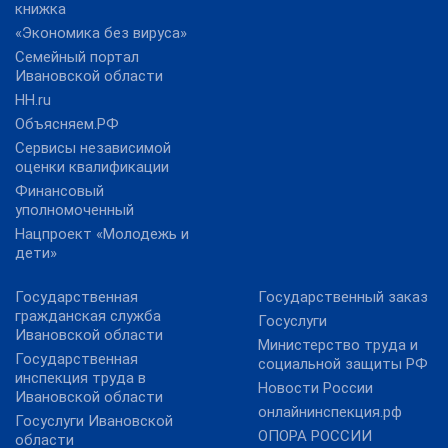
книжка
«Экономика без вируса»
Семейный портал
Ивановской области
HH.ru
Объясняем.РФ
Сервисы независимой
оценки квалификации
Финансовый
уполномоченный
Нацпроект «Молодежь и
дети»
Государственная
Государственный заказ
гражданская служба
Госуслуги
Ивановской области
Министерство труда и
Государственная
социальной защиты РФ
инспекция труда в
Новости России
Ивановской области
онлайнинспекция.рф
Госуслуги Ивановской
ОПОРА РОССИИ
области