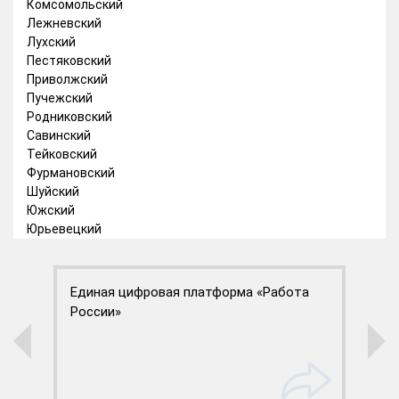
Комсомольский
Лежневский
Лухский
Пестяковский
Приволжский
Пучежский
Родниковский
Савинский
Тейковский
Фурмановский
Шуйский
Южский
Юрьевецкий
Единая цифровая платформа «Работа
Ж
России»
п